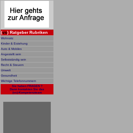
(
vs
) Ratgeber Rubriken
Wohnsitz
Kinder & Erziehung
Auto & Mobiles
Angestellt sein
Selbstständig sein
Recht & Steuern
Umwelt
Gesundheit
Wichtige Telefonnummern
Sie haben FRAGEN ?
Dann kontakten Sie das
(vs)-Kompetenzteam