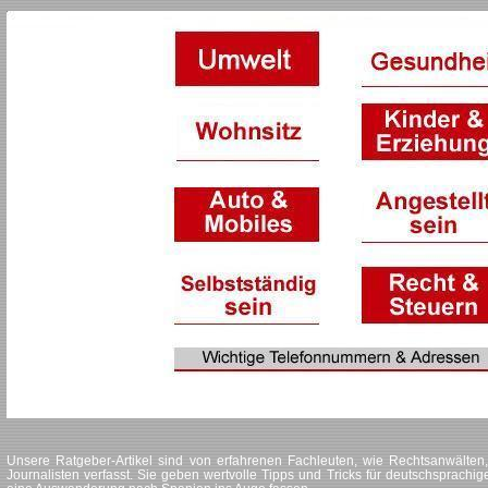
Unsere Ratgeber-Artikel sind von erfahrenen Fachleuten, wie Rechtsanwälten,
Journalisten verfasst. Sie geben wertvolle Tipps und Tricks für deutschsprachig