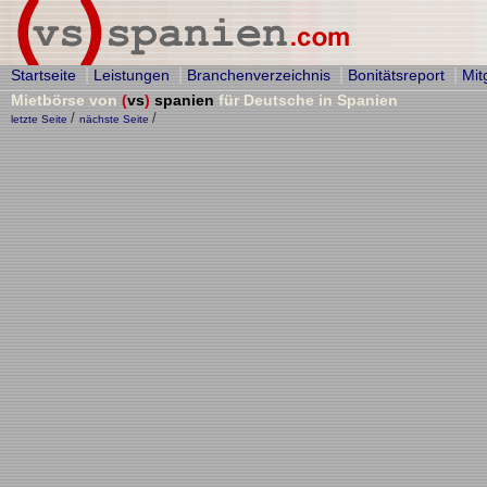
|
|
|
|
Startseite
Leistungen
Branchenverzeichnis
Bonitätsreport
Mit
Mietbörse von
(
vs
)
spanien
für Deutsche in Spanien
/
/
letzte Seite
nächste Seite