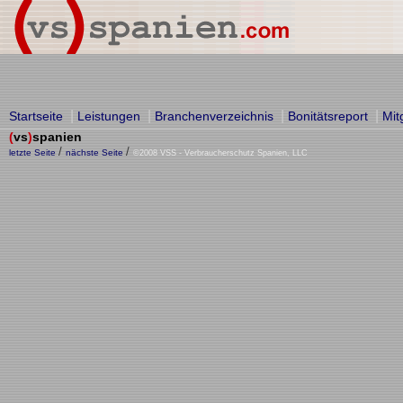
|
|
|
|
Startseite
Leistungen
Branchenverzeichnis
Bonitätsreport
Mit
(
vs
)
spanien
/
/
letzte Seite
nächste Seite
©2008 VSS - Verbraucherschutz Spanien, LLC