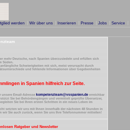
|
|
|
|
|
|
tglied werden
Wir über uns
Inserieren
Presse
Jobs
Service
enzteam
er mehr Deutsche, nach Spanien überzusiedeln und erfüllen sich
m Süden.
 anfängliche Schwierigkeiten mit sich, meist verursacht durch
itätsunterschiede und fehlende Informationen über Gegebenheiten
lingen in Spanien hilfreich zur Seite.
kompetenzteam@vsspanien.de
r unsere Email-Adresse
erreichbar
stützt Sie bei Behördengängen und vermittelt geprüfte Übersetzer,
egleiten Sie bei Ihren ersten Schritten in ein neues Leben im
cht setzten wir uns mit Ihnen innerhalb der nächsten 48 Stunden in
 wir Sie auch zurück, wenn Sie uns Ihre Telefonnummer mitteilen!
enlosen Ratgeber und Newsletter