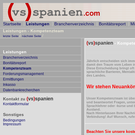
|
|
|
|
Startseite
Leistungen
Branchenverzeichnis
Bonitätsreport
Mi
Leistungen - Kompetenzteam
/
/
letzte Seite
nächste Seite
(
vs
)
spanien
- Kompet
Leistungen
Branchenverzeichnis
J
ährlich entscheiden sich imm
Bonitätsreport
damit den Traum vom Leben i
Kompetenzteam
Diese Entscheidung bringt oft
sprachliche Barrieren, Mental
Forderungsmanagement
des Landes.
Ermittlungen
Inkasso
Wir stehen Neuankömm
Datenbankrecherchen
(
vs
)
spanien
Kontakt zu
Unser Kompetenzteam ist übe
und beantwortet Fragen, unter
Kontaktformular
Sprachlehrer oder -kurse und b
Ausland.
Nach Hinterlassen Ihrer Nachri
Sonstiges
Verbindung! Auf Wunsch, rufen
Bedingungen
Impressum
Beachten Sie unsere kost