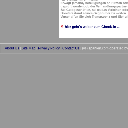
Erwägt jemand, Beteiligungen an Firmen oder
geprüft werden, ob der Verhandlungspartner
Bei Geldgeschäften, sei es das Verleihen oder
Bonitätsstand seines Gegenüber zu werfen.
Verschaffen Sie sich Transparenz und Sicher
»
hier geht's weiter zum Check-in ...
About Us
|
Site Map
|
Privacy Policy
|
Contact Us
|
(vs) spanien.com operated b