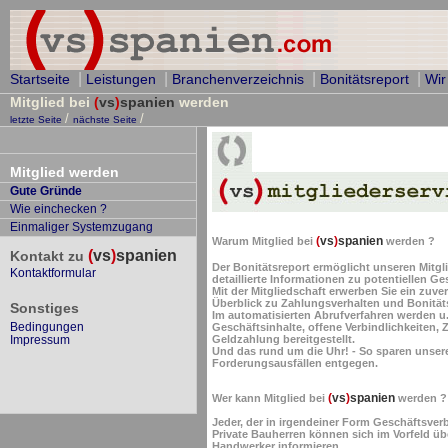
|
|
|
|
Startseite
Leistungen
Branchenverzeichnis
Bonitätsreport
Wir
Mitglied bei
(
vs
)
spanien
werden
/
/
letzte Seite
nächste Seite
Mitglied werden
Gute Gründe
Wie einchecken ?
Einmaliger Systemzugang
(
vs
)
spanien
Warum Mitglied bei
werden ?
(
vs
)
spanien
Kontakt zu
Der Bonitätsreport ermöglicht unseren Mitgl
Kontaktformular
detaillierte Informationen zu potentiellen 
Mit der Mitgliedschaft erwerben Sie ein zuve
Überblick zu Zahlungsverhalten und Bonität
Sonstiges
Im automatisierten Abrufverfahren werden u
Bedingungen
Geschäftsinhalte, offene Verbindlichkeiten,
Geldzahlung bereitgestellt.
Impressum
Und das rund um die Uhr! - So sparen unser
Forderungsausfällen entgegen.
(
vs
)
spanien
Wer kann Mitglied bei
werden ?
Jeder, der in irgendeiner Form Geschäftsver
Private Bauherren können sich im Vorfeld ü
Handwerker informieren.