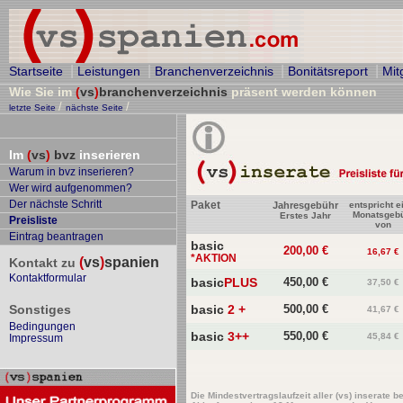
|
|
|
|
Startseite
Leistungen
Branchenverzeichnis
Bonitätsreport
Mit
Wie Sie im
(
vs
)
branchenverzeichnis
präsent werden können
/
/
letzte Seite
nächste Seite
Im
(
vs
)
bvz
inserieren
Warum in bvz inserieren?
Wer wird aufgenommen?
Der nächste Schritt
Paket
Jahresgebühr
entspricht e
Monatsgeb
Erstes Jahr
Preisliste
von
Eintrag beantragen
basic
200,00 €
16,67 €
*AKTION
(
vs
)
spanien
Kontakt zu
Kontaktformular
basic
PLUS
450,00 €
37,50 €
Sonstiges
basic
2 +
500,00 €
41,67 €
Bedingungen
basic
3++
550,00 €
45,84 €
Impressum
Die Mindestvertragslaufzeit aller (vs) inserate 